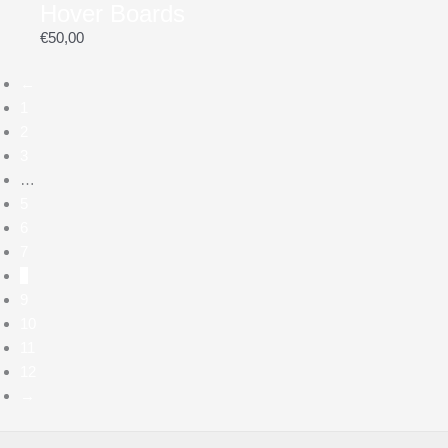
Hover Boards
€
50,00
←
1
2
3
…
5
6
7
8
9
10
11
12
→