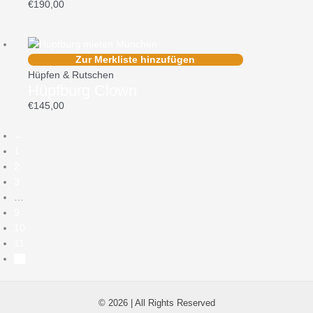
€
190,00
Zur Merkliste hinzufügen
Hüpfen & Rutschen
Hüpfburg Clown
€
145,00
←
1
2
3
…
9
10
11
12
© 2026 | All Rights Reserved