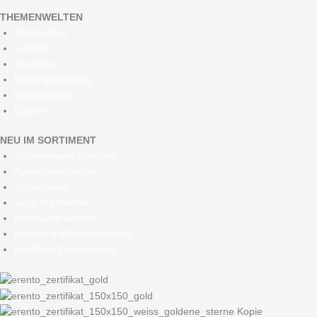
THEMENWELTEN
Oktoberfest
Fußball
Nostalgie
Kindergeburtstag
Weihnachten
Casino
NEU IM SORTIMENT
Schneemann schießen
Armbrustschießen
Schießbude
Sepplhut Werfen
Milchkübel werfen
Hüpfburg Märchenschloss
Hüpfburg Drachenland