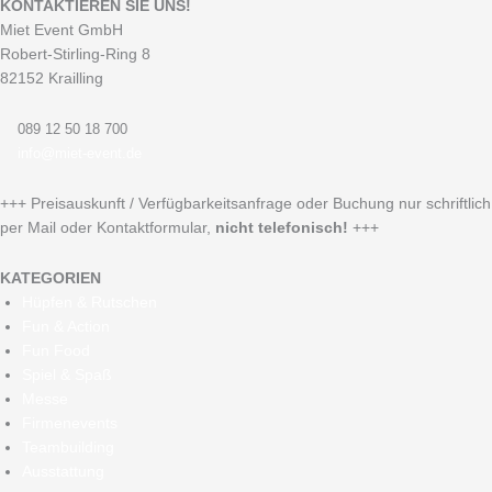
KONTAKTIEREN SIE UNS!
Miet Event GmbH
Robert-Stirling-Ring 8
82152 Krailling
089 12 50 18 700
info@miet-event.de
+++ Preisauskunft / Verfügbarkeitsanfrage oder Buchung nur schriftlich
per Mail oder Kontaktformular,
nicht telefonisch!
+++
KATEGORIEN
Hüpfen & Rutschen
Fun & Action
Fun Food
Spiel & Spaß
Messe
Firmenevents
Teambuilding
Ausstattung