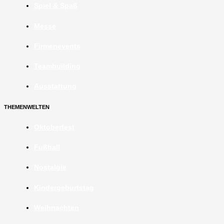
Spiel & Spaß
Messe
Firmenevents
Teambuilding
Ausstattung
THEMENWELTEN
Oktoberfest
Fußball
Nostalgie
Kindergeburtstag
Weihnachten