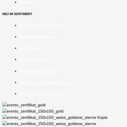
Casino
NEU IM SORTIMENT
Schneemann schießen
Armbrustschießen
Schießbude
Sepplhut Werfen
Milchkübel werfen
Hüpfburg Märchenschloss
Hüpfburg Drachenland