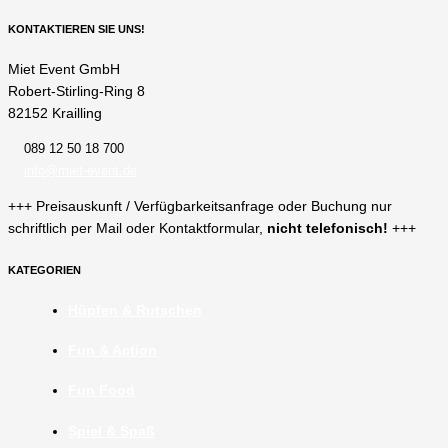
KONTAKTIEREN SIE UNS!
Miet Event GmbH
Robert-Stirling-Ring 8
82152 Krailling
089 12 50 18 700
info@miet-event.de
+++ Preisauskunft / Verfügbarkeitsanfrage oder Buchung nur
schriftlich per Mail oder Kontaktformular,
nicht telefonisch!
+++
KATEGORIEN
Hüpfen & Rutschen
Fun & Action
Fun Food
Spiel & Spaß