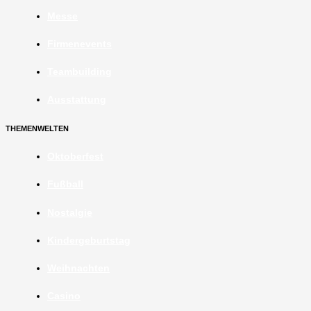
Messe
Firmenevents
Teambuilding
Ausstattung
THEMENWELTEN
Oktoberfest
Fußball
Nostalgie
Kindergeburtstag
Weihnachten
Casino