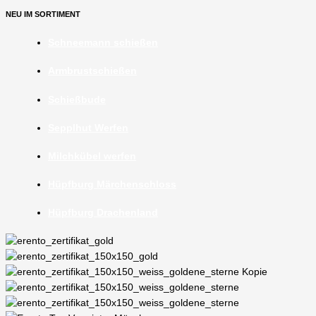
NEU IM SORTIMENT
Schneemann schießen
Armbrustschießen
Schießbude
Sepplhut Werfen
Milchkübel werfen
Hüpfburg Märchenschloss
Hüpfburg Drachenland