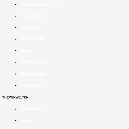
Hüpfen & Rutschen
Fun & Action
Fun Food
Spiel & Spaß
Messe
Firmenevents
Teambuilding
Ausstattung
THEMENWELTEN
Oktoberfest
Fußball