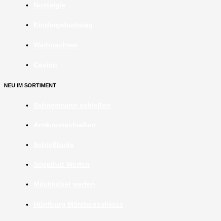
Nostalgie
Kindergeburtstag
Weihnachten
Casino
NEU IM SORTIMENT
Schneemann schießen
Armbrustschießen
Schießbude
Sepplhut Werfen
Milchkübel werfen
Hüpfburg Märchenschloss